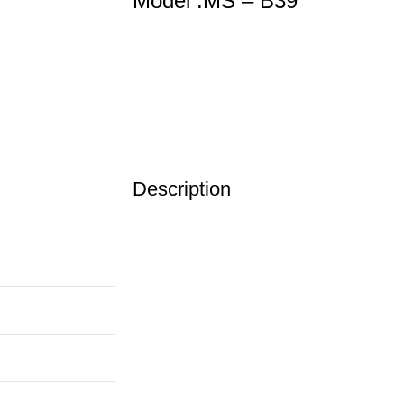
Model :MS – B39
Description