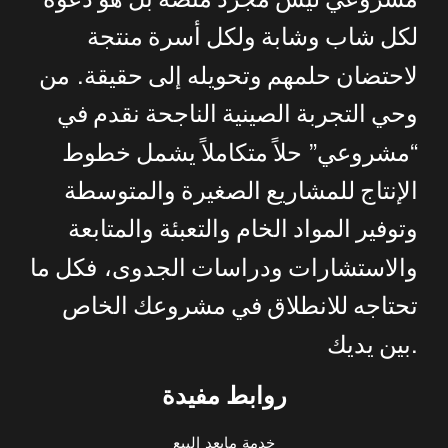
لكل
شاب
وشابة
ولكل
أسرة
منتجة
.
لاحتضان
حلمهم
وتحويله
إلى
حقيقة
من
وحي
التجربة
الصينية
الناجحة
نقدم
في
”
“
مشروعي
حلاً
متكاملاً
يشمل
خطوط
الإنتاج
للمشاريع
الصغيرة
والمتوسطة
وتوفير
المواد
الخام
والتعبئة
والمتابعة
والاستشارات
ودراسات
الجدوى،
فكل
ما
تحتاجه
للانطلاق
في
مشروعك
الخاص
.
بين
يديك
روابط مفيدة
خدمة مابعد البيع