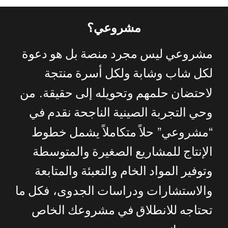
مشروعي؟
مشروعي
ليس
مجرد
منصة
بل
هو
دعوة
لكل
شاب
وشابة
ولكل
أسرة
منتجة
.
لاحتضان
حلمهم
وتحويله
إلى
حقيقة
من
وحي
التجربة
الصينية
الناجحة
نقدم
في
”
“
مشروعي
حلاً
متكاملاً
يشمل
خطوط
الإنتاج
للمشاريع
الصغيرة
والمتوسطة
وتوفير
المواد
الخام
والتعبئة
والمتابعة
والاستشارات
ودراسات
الجدوى،
فكل
ما
تحتاجه
للانطلاق
في
مشروعك
الخاص