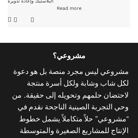
البلاستيك وإعادة تدويرة
Read more
مشروعي؟
مشروعي
ليس
مجرد
منصة
بل
هو
دعوة
لكل
شاب
وشابة
ولكل
أسرة
منتجة
.
لاحتضان
حلمهم
وتحويله
إلى
حقيقة
من
وحي
التجربة
الصينية
الناجحة
نقدم
في
”
“
مشروعي
حلاً
متكاملاً
يشمل
خطوط
الإنتاج
للمشاريع
الصغيرة
والمتوسطة