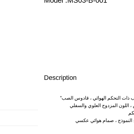
Model :MS03-B-001
Description
“آلات تشكيل المصاصة بواسطة آلة الصب ذات التحكم الهوائي ، قادوس الصب
س ، حقن سطح النموذج ، صمام هوائي عكسي