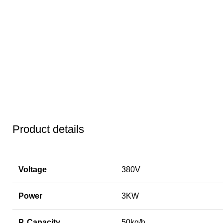
Product details
Voltage
380V
Power
3KW
P. Capacity
50kg/h