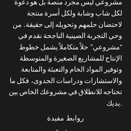
مشروعي
ليس
مجرد
منصة
بل
هو
دعوة
لكل
شاب
وشابة
ولكل
أسرة
منتجة
.
لاحتضان
حلمهم
وتحويله
إلى
حقيقة
من
وحي
التجربة
الصينية
الناجحة
نقدم
في
”
“
مشروعي
حلاً
متكاملاً
يشمل
خطوط
الإنتاج
للمشاريع
الصغيرة
والمتوسطة
وتوفير
المواد
الخام
والتعبئة
والمتابعة
والاستشارات
ودراسات
الجدوى،
فكل
ما
تحتاجه
للانطلاق
في
مشروعك
الخاص
بين
.
يديك
روابط مفيدة