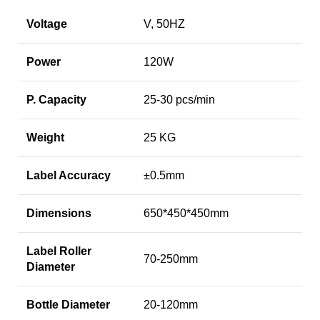
Voltage
V, 50HZ
Power
120W
P. Capacity
25-30 pcs/min
Weight
25 KG
Label Accuracy
±0.5mm
Dimensions
650*450*450mm
Label Roller
70-250mm
Diameter
Bottle Diameter
20-120mm