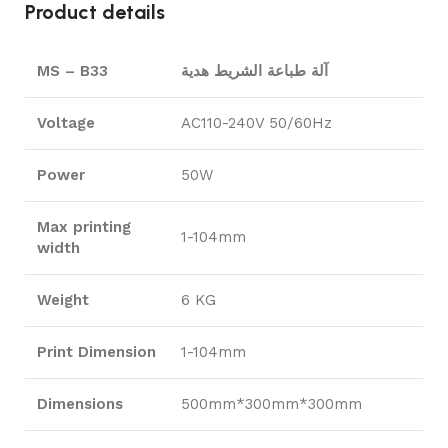
Product details
آلة طباعة الشريط هدية
MS – B33
Voltage
AC110-240V 50/60Hz
Power
50W
Max printing
1-104mm
width
Weight
6 KG
Print Dimension
1-104mm
Dimensions
500mm*300mm*300mm