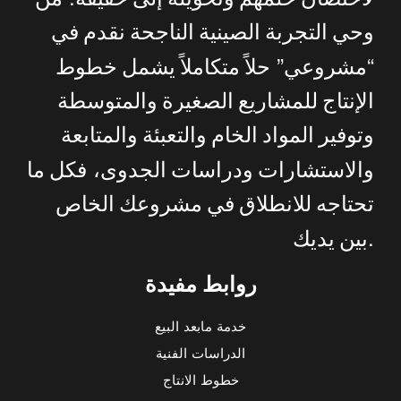
وحي
التجربة
الصينية
الناجحة
نقدم
في
”
“
مشروعي
حلاً
متكاملاً
يشمل
خطوط
الإنتاج
للمشاريع
الصغيرة
والمتوسطة
وتوفير
المواد
الخام
والتعبئة
والمتابعة
والاستشارات
ودراسات
الجدوى،
فكل
ما
تحتاجه
للانطلاق
في
مشروعك
الخاص
.
بين
يديك
روابط مفيدة
خدمة مابعد البيع
الدراسات الفنية
خطوط الانتاج