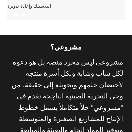
البلاستيك وإعادة تدويرة
Read more
مشروعي؟
مشروعي
ليس
مجرد
منصة
بل
هو
دعوة
لكل
شاب
وشابة
ولكل
أسرة
منتجة
.
لاحتضان
حلمهم
وتحويله
إلى
حقيقة
من
وحي
التجربة
الصينية
الناجحة
نقدم
في
”
“
مشروعي
حلاً
متكاملاً
يشمل
خطوط
الإنتاج
للمشاريع
الصغيرة
والمتوسطة
وتوفير
المواد
الخام
والتعبئة
والمتابعة