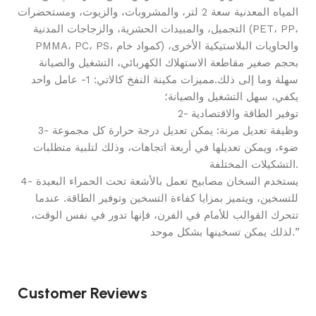
المياه المعدنية سعة 2 لتر، والمشروبات، والزيوت، ومستحضرات
التجميل، والمبيدات الحشرية، والزجاجات المدنية (PET، PP،
PMMA، PC، PS، كمواد خام) والحاويات البلاستيكية الأخرى،
بحجم صغير مقاطعة الاستهلاك الكهربائي، التشغيل والصيانة
سهلة وما إلى ذلك.مميزات مكينة النفخ كالاتي: 1- عامل واحد
يكفي، سهل التشغيل والصيانة؛
2- توفير الطاقة والاقتصادية
3- وظيفة تعديل مرنة: يمكن تعديل درجة حرارة كل مجموعة
ضوء، ويمكن تعديلها في أربعة اتجاهات، وذلك لتلبية متطلبات
التشكيلات المختلفة.
4- يستخدم السخان مصابيح تعمل بالأشعة تحت الحمراء البعيدة
للتسخين، ويتميز بمزايا كفاءة التسخين وتوفير الطاقة. عندما
تتحرك القوالب للأمام في الفرن، فإنها تدور في نفس الوقت،
لذلك يمكن تسخينها بشكل موحد.”
Customer Reviews