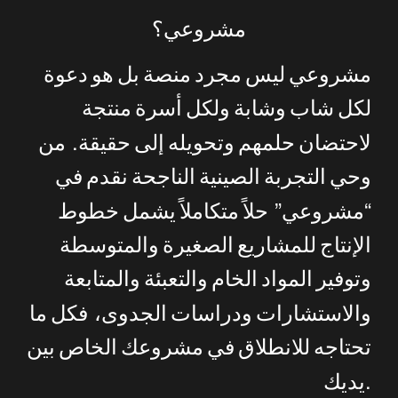
مشروعي؟
مشروعي
ليس
مجرد
منصة
بل
هو
دعوة
لكل
شاب
وشابة
ولكل
أسرة
منتجة
.
لاحتضان
حلمهم
وتحويله
إلى
حقيقة
من
وحي
التجربة
الصينية
الناجحة
نقدم
في
”
“
مشروعي
حلاً
متكاملاً
يشمل
خطوط
الإنتاج
للمشاريع
الصغيرة
والمتوسطة
وتوفير
المواد
الخام
والتعبئة
والمتابعة
والاستشارات
ودراسات
الجدوى،
فكل
ما
تحتاجه
للانطلاق
في
مشروعك
الخاص
بين
.
يديك