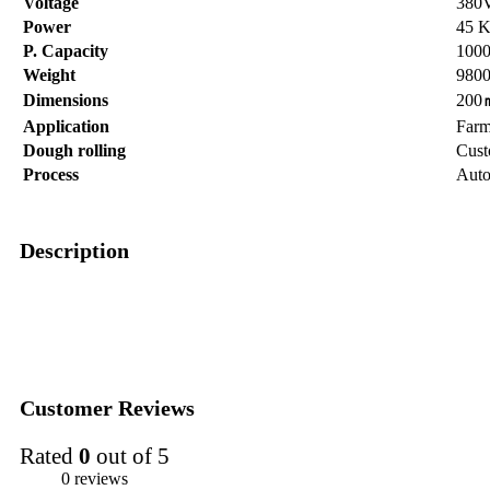
Voltage
380
Power
45 
P. Capacity
100
Weight
980
Dimensions
200
Application
Far
Dough rolling
Cust
Process
Auto
Description
Customer Reviews
Rated
0
out of 5
0 reviews