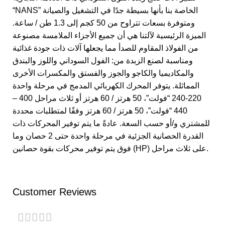
“NANS” الخاصة بنا بأنها بسيطة جدًا في التشغيل والصيانة
ومتوفرة بسعات تتراوح من 50 كجم إلى 1.3 طن / ساعة.
الميزة الرئيسية لآلتنا هي أن جميع الأجزاء الملامسة مصنوعة
من الفولاذ المقاوم للصدأ مما يجعلها آلات ذات جودة غذائية
ومناسبة لصنع الزبدة من: الفول السوداني واللوز والبندق
والمكاديميا والكاجو والجوز والفستق والمكسرات الأخرى
المماثلة. يتوفر المحرك الكهربائي المدمج في مرحلة واحدة
220-240 “فولت”، 50 هرتز / 60 هرتز أو ثلاث مراحل 400 –
440 “فولت”، 50 هرتز / 60 هرتز وفقًا لمتطلبات محددة
للمشتري و/أو حسب السعة. عادةً ما يتم توفير المحركات ذات
القدرة الحصانية الجزئية في مرحلة واحدة حتى 2 حصان وما
فوق يتم توفير محركات بقوة حصانين (HP) على ثلاث مراحل.
Customer Reviews