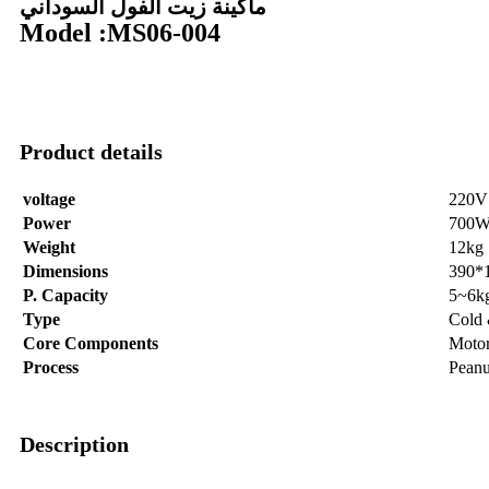
ماكينة زيت الفول السوداني
Model :MS06-004
Product details
voltage
220V
Power
700
Weight
12kg
Dimensions
390*
P. Capacity
5~6k
Type
Cold 
Core Components
Moto
Process
Peanu
Description