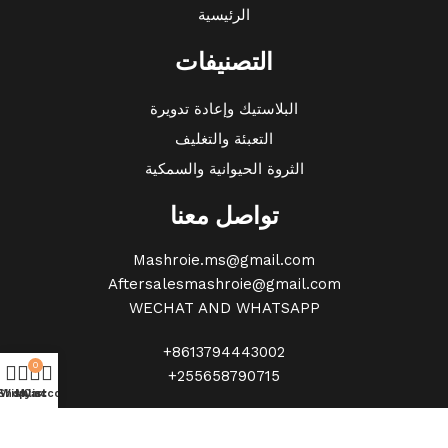
الرئيسية
التصنيفات
البلاستيك وإعادة تدويرة
التعبئة والتغليف
الثروة الحيوانية والسمكية
تواصل معنا
Mashroie.ms@gmail.com
Aftersalesmashroie@gmail.com
WECHAT AND WHATSAPP
+8613794443002
0
+255658790715
Shop
Wishlist
My account
Cart