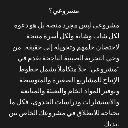
مشروعي؟
مشروعي
ليس
مجرد
منصة
بل
هو
دعوة
لكل
شاب
وشابة
ولكل
أسرة
منتجة
.
لاحتضان
حلمهم
وتحويله
إلى
حقيقة
من
وحي
التجربة
الصينية
الناجحة
نقدم
في
”
“
مشروعي
حلاً
متكاملاً
يشمل
خطوط
الإنتاج
للمشاريع
الصغيرة
والمتوسطة
وتوفير
المواد
الخام
والتعبئة
والمتابعة
والاستشارات
ودراسات
الجدوى،
فكل
ما
تحتاجه
للانطلاق
في
مشروعك
الخاص
بين
.
يديك