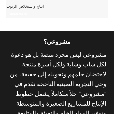
انتاج واستخلاص الزيوت
Read more
مشروعي؟
مشروعي
ليس
مجرد
منصة
بل
هو
دعوة
لكل
شاب
وشابة
ولكل
أسرة
منتجة
.
لاحتضان
حلمهم
وتحويله
إلى
حقيقة
من
وحي
التجربة
الصينية
الناجحة
نقدم
في
”
“
مشروعي
حلاً
متكاملاً
يشمل
خطوط
الإنتاج
للمشاريع
الصغيرة
والمتوسطة
وتوفير
المواد
الخام
والتعبئة
والمتابعة